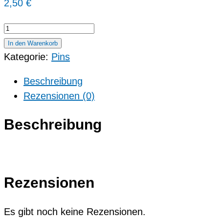
2,50
€
Pin
-
In den Warenkorb
Session
Kategorie:
Pins
1958
Beschreibung
Eule
Rezensionen (0)
Menge
Beschreibung
Rezensionen
Es gibt noch keine Rezensionen.