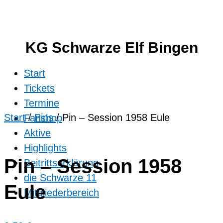
KG Schwarze Elf Bingen
Start
Tickets
Termine
Start
/
Pins
/ Pin – Session 1958 Eule
Fanshop
Aktive
Highlights
Pin – Session 1958
Beitrittserklärung
die Schwarze 11
Eule
Mitgliederbereich