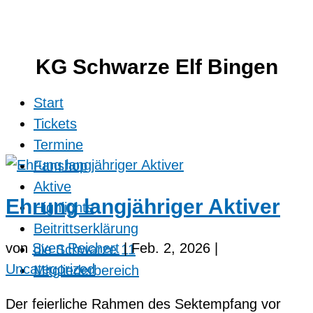
KG Schwarze Elf Bingen
Start
Tickets
Termine
Fanshop
Aktive
Ehrung langjähriger Aktiver
Highlights
Beitrittserklärung
von
Sven Reichert
|
Feb. 2, 2026
|
die Schwarze 11
Uncategorized
Mitgliederbereich
Der feierliche Rahmen des Sektempfang vor