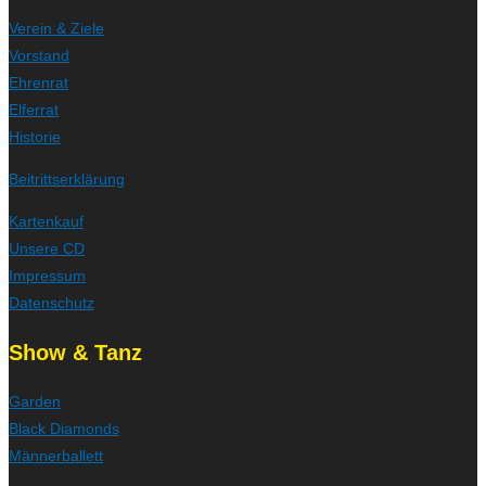
Verein & Ziele
Vorstand
Ehrenrat
Elferrat
Historie
Beitrittserklärung
Kartenkauf
Unsere CD
Impressum
Datenschutz
Show & Tanz
Garden
Black Diamonds
Männerballett