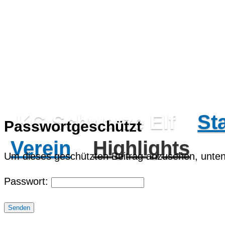
KG Schwarze Elf
Sta
Passwortgeschützt
Verein
Highlights
Um dieses geschützten Beitrag anzusehen, unten
Passwort:
Senden