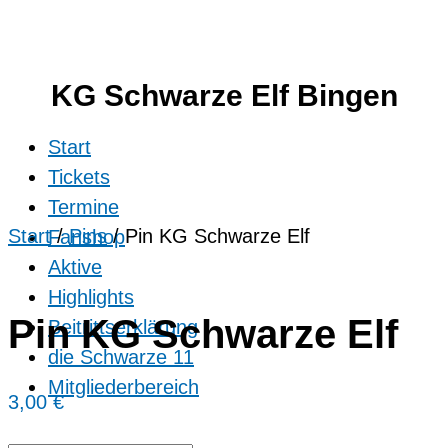
KG Schwarze Elf Bingen
Start
Tickets
Termine
Start
/
Pins
/ Pin KG Schwarze Elf
Fanshop
Aktive
Highlights
Pin KG Schwarze Elf
Beitrittserklärung
die Schwarze 11
Mitgliederbereich
3,00
€