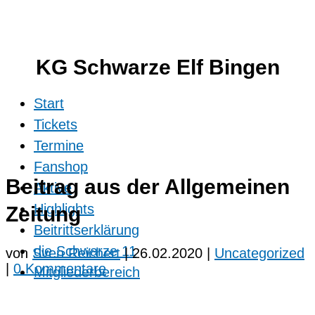
KG Schwarze Elf Bingen
Start
Tickets
Termine
Fanshop
Beitrag aus der Allgemeinen
Aktive
Highlights
Zeitung
Beitrittserklärung
die Schwarze 11
von
Sven Reichert
|
26.02.2020
|
Uncategorized
|
0 Kommentare
Mitgliederbereich