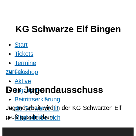
KG Schwarze Elf Bingen
Start
Tickets
Termine
zurück
Fanshop
Aktive
Der Jugendausschuss
Highlights
Beitrittserklärung
Jugendarbeit wird in der KG Schwarzen Elf
die Schwarze 11
groß geschrieben
Mitgliederbereich