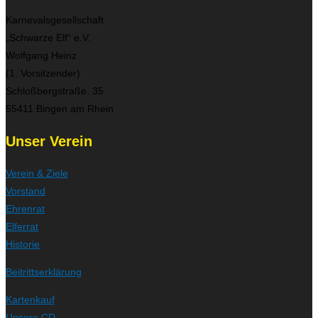
Karnevalsgesellschaft
„Schwarze Elf“ e.V.
Wolfgang Heinz
(1. Vorsitzender)
Schloßbergstraße. 35
55411 Bingen am Rhein
Unser Verein
Verein & Ziele
Vorstand
Ehrenrat
Elferrat
Historie
Beitrittserklärung
Kartenkauf
Unsere CD