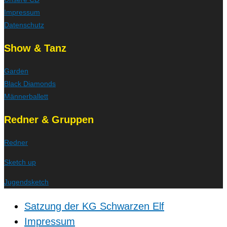
Impressum
Datenschutz
Show & Tanz
Garden
Black Diamonds
Männerballett
Redner & Gruppen
Redner
Sketch up
Jugendsketch
Satzung der KG Schwarzen Elf
Impressum