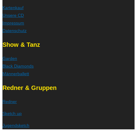
Kartenkauf
Unsere CD
Impressum
Datenschutz
Show & Tanz
Garden
Black Diamonds
Männerballett
Redner & Gruppen
Redner
Sketch up
Jugendsketch