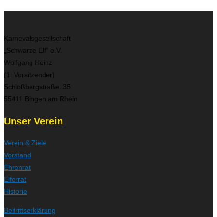
Karnevalsgesellschaft
„Schwarze Elf“ e.V.
Wolfgang Heinz
(1. Vorsitzender)
Schloßbergstraße. 35
55411 Bingen am Rhein
Unser Verein
Verein & Ziele
Vorstand
Ehrenrat
Elferrat
Historie
Beitrittserklärung